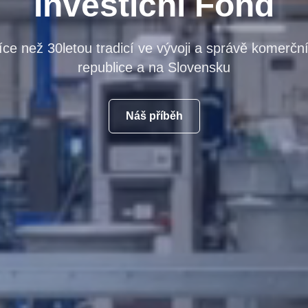
Investiční Fond
íce než 30letou tradicí ve vývoji a správě komerčn
republice a na Slovensku
Náš příběh